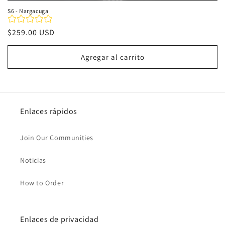
S6 - Nargacuga
Precio
$259.00 USD
habitual
Agregar al carrito
Enlaces rápidos
Join Our Communities
Noticias
How to Order
Enlaces de privacidad