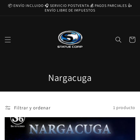
Ir
📦 ENVÍO INCLUIDO 🎧 SERVICIO POSTVENTA 💰 PAGOS PARCIALES 👍
directamente
ENVÍO LIBRE DE IMPUESTOS
al contenido
Carrito
C
Nargacuga
o
l
Filtrar y ordenar
1 producto
e
c
c