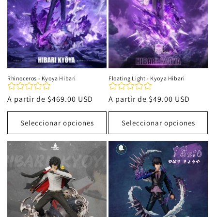
Rhinoceros - Kyoya Hibari
Floating Light - Kyoya Hibari
Precio
A partir de
$469.00 USD
Precio
A partir de
$49.00 USD
habitual
habitual
Seleccionar opciones
Seleccionar opciones