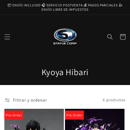
Ir
📦 ENVÍO INCLUIDO 🎧 SERVICIO POSTVENTA 💰 PAGOS PARCIALES 👍
directamente
ENVÍO LIBRE DE IMPUESTOS
al contenido
Carrito
C
Kyoya Hibari
o
l
Filtrar y ordenar
6 productos
e
c
Pre-Order
Pre-Order
c