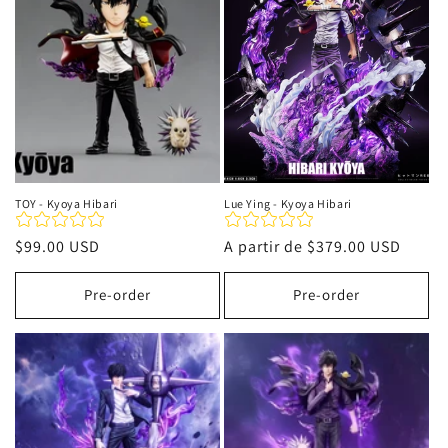
i
ó
n
:
TOY - Kyoya Hibari
Lue Ying - Kyoya Hibari
Precio
$99.00 USD
Precio
A partir de
$379.00 USD
habitual
habitual
Pre-order
Pre-order