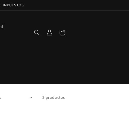
DE IMPUESTOS
al
Iniciar
Carrito
sesión
2 productos