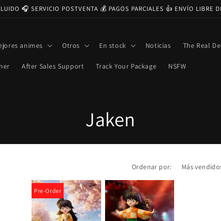
CLUIDO 🎧 SERVICIO POSTVENTA 💰 PAGOS PARCIALES 👍 ENVÍO LIBRE 
ejores animes
Otros
En stock
Noticias
The Real De
ner
After Sales Support
Track Your Package
NSFW
C
Jaken
o
l
Ordenar por:
e
Pre-Order
c