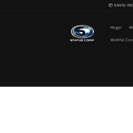
Ir
📦 ENVÍO IN
directamente
al contenido
Hogar
M
Wishful Cor