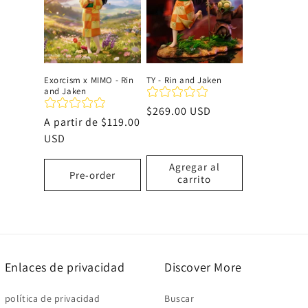
c
i
Exorcism x MIMO - Rin
TY - Rin and Jaken
and Jaken
ó
Precio
$269.00 USD
Precio
A partir de
$119.00
habitual
n
habitual
USD
Agregar al
:
Pre-order
carrito
Enlaces de privacidad
Discover More
política de privacidad
Buscar