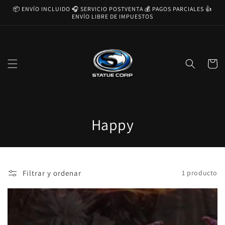
Ir
📦 ENVÍO INCLUIDO 🎧 SERVICIO POSTVENTA 💰 PAGOS PARCIALES 👍
directamente
ENVÍO LIBRE DE IMPUESTOS
al contenido
Carrito
C
Happy
o
l
Filtrar y ordenar
1 producto
e
c
c