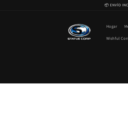
Ir
📦 ENVÍO IN
directamente
al contenido
Hogar
M
Wishful Cor