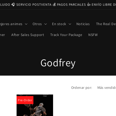
CLUIDO 🎧 SERVICIO POSTVENTA 💰 PAGOS PARCIALES 👍 ENVÍO LIBRE 
ejores animes
Otros
En stock
Noticias
The Real De
ner
After Sales Support
Track Your Package
NSFW
C
Godfrey
o
l
Ordenar por:
e
Pre-Order
c