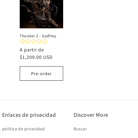
c
i
Thunder Z - Godfrey
ó
Precio
A partir de
habitual
$1,209.00 USD
n
Pre-order
:
Enlaces de privacidad
Discover More
política de privacidad
Buscar