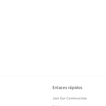
c
i
ó
n
:
Enlaces rápidos
Join Our Communities