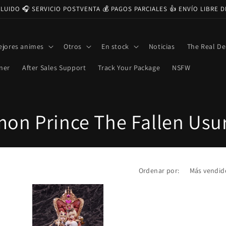
CLUIDO 🎧 SERVICIO POSTVENTA 💰 PAGOS PARCIALES 👍 ENVÍO LIBRE 
ejores animes
Otros
En stock
Noticias
The Real De
ner
After Sales Support
Track Your Package
NSFW
on Prince The Fallen Usu
Ordenar por: