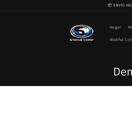
Ir
📦 ENVÍO IN
directamente
al contenido
Hogar
M
Wishful Cor
C
Dem
o
l
e
c