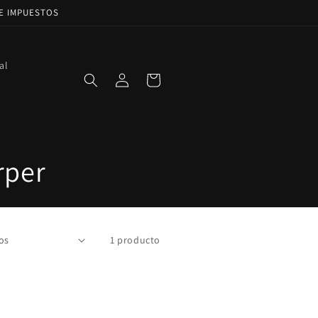
DE IMPUESTOS
al
Iniciar
Carrito
sesión
rper
1 producto