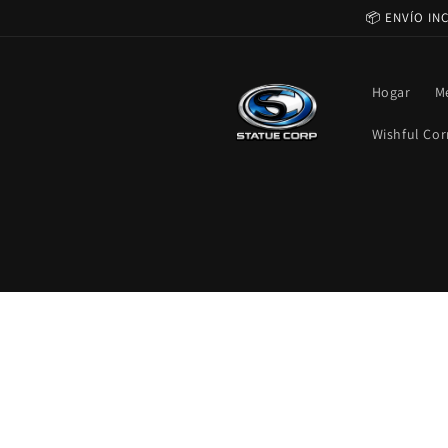
Ir
📦 ENVÍO IN
directamente
al contenido
Hogar
M
Wishful Cor