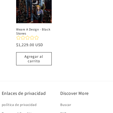
c
i
Weare A Design - Black
Stones
ó
Precio
$1,229.00 USD
n
habitual
Agregar al
carrito
:
Enlaces de privacidad
Discover More
política de privacidad
Buscar