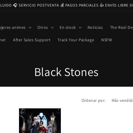
CLUIDO 🎧 SERVICIO POSTVENTA 💰 PAGOS PARCIALES 👍 ENVÍO LIBRE 
ejores animes
Otros
En stock
Noticias
The Real De
ner
After Sales Support
Track Your Package
NSFW
C
Black Stones
o
l
Ordenar por:
e
c