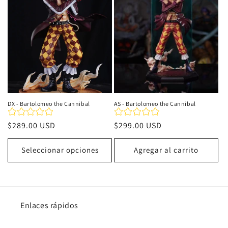
i
ó
n
:
DX - Bartolomeo the Cannibal
AS - Bartolomeo the Cannibal
Precio
$289.00 USD
Precio
$299.00 USD
habitual
habitual
Seleccionar opciones
Agregar al carrito
Enlaces rápidos