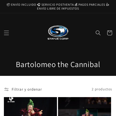
Ir
📦 ENVÍO INCLUIDO 🎧 SERVICIO POSTVENTA 💰 PAGOS PARCIALES 👍
directamente
ENVÍO LIBRE DE IMPUESTOS
al contenido
Carrito
C
Bartolomeo the Cannibal
o
l
Filtrar y ordenar
2 productos
e
c
c